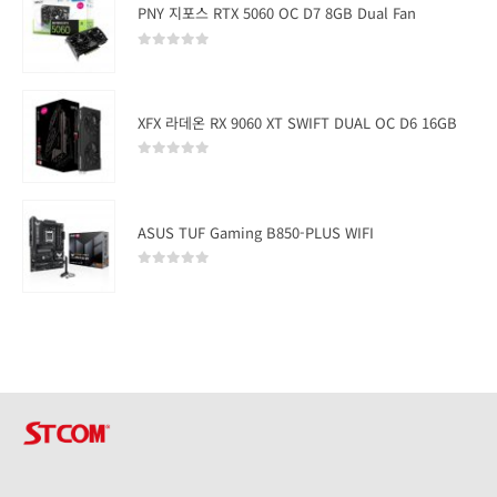
PNY 지포스 RTX 5060 OC D7 8GB Dual Fan
0
out of 5
XFX 라데온 RX 9060 XT SWIFT DUAL OC D6 16GB
0
out of 5
ASUS TUF Gaming B850-PLUS WIFI
0
out of 5