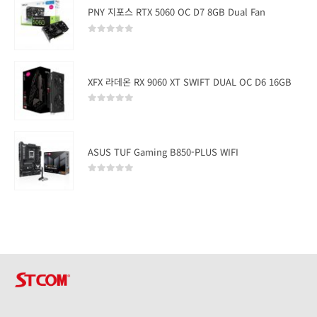
PNY 지포스 RTX 5060 OC D7 8GB Dual Fan
0
out of 5
XFX 라데온 RX 9060 XT SWIFT DUAL OC D6 16GB
0
out of 5
ASUS TUF Gaming B850-PLUS WIFI
0
out of 5