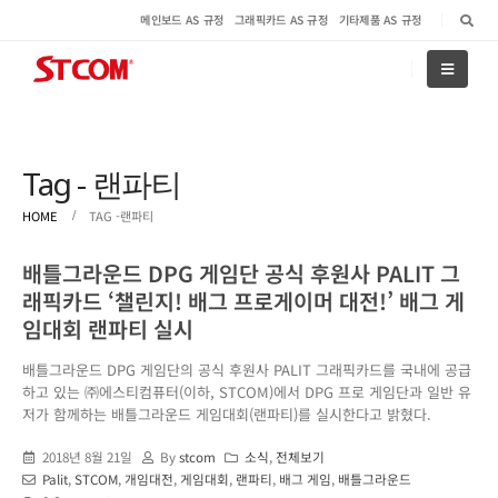
메인보드 AS 규정
그래픽카드 AS 규정
기타제품 AS 규정
Tag - 랜파티
HOME
TAG -
랜파티
배틀그라운드 DPG 게임단 공식 후원사 PALIT 그
래픽카드 ‘챌린지! 배그 프로게이머 대전!’ 배그 게
임대회 랜파티 실시
배틀그라운드 DPG 게임단의 공식 후원사 PALIT 그래픽카드를 국내에 공급
하고 있는 ㈜에스티컴퓨터(이하, STCOM)에서 DPG 프로 게임단과 일반 유
저가 함께하는 배틀그라운드 게임대회(랜파티)를 실시한다고 밝혔다.
2018년 8월 21일
By
stcom
소식
,
전체보기
Palit
,
STCOM
,
개임대전
,
게임대회
,
랜파티
,
배그 게임
,
배틀그라운드