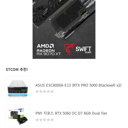
STCOM 추천!
ASUS ESC8000A-E13 (RTX PRO 5000 Blackwell x2)
0
out of 5
PNY 지포스 RTX 5060 OC D7 8GB Dual Fan
0
out of 5