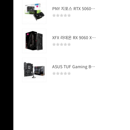
PNY 지포스 RTX 5060 OC D7 8GB Dual Fan
0
out of 5
XFX 라데온 RX 9060 XT SWIFT DUAL OC D6 16GB
0
out of 5
ASUS TUF Gaming B850-PLUS WIFI
0
out of 5