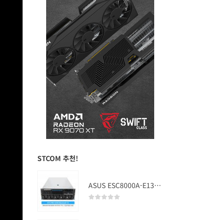
STCOM 추천!
ASUS ESC8000A-E13 (RTX PRO 5000 Blackwell x2)
0
out of 5