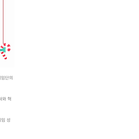
 게임단의
텍쳐와 혁
게임 성