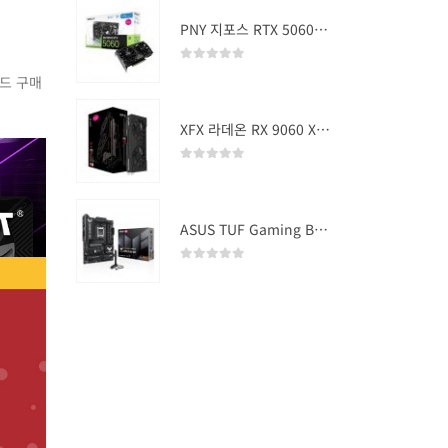
PNY 지포스 RTX 5060 OC D7 8GB Dual Fan
0
out of 5
카드 구매
XFX 라데온 RX 9060 XT SWIFT DUAL OC D6 16GB
0
out of 5
ASUS TUF Gaming B850-PLUS WIFI
0
out of 5