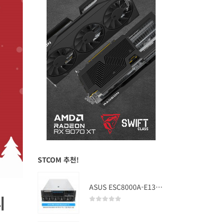
STCOM 추천!
ASUS ESC8000A-E13 (RTX PRO 5000 Blackwell x2)
시
0
out of 5