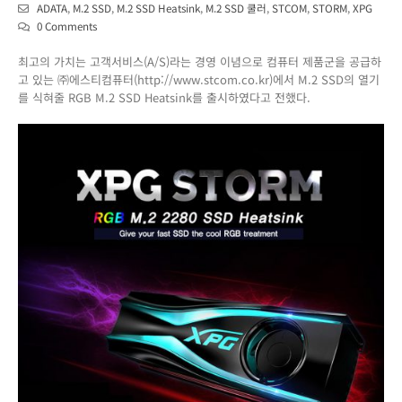
ADATA
,
M.2 SSD
,
M.2 SSD Heatsink
,
M.2 SSD 쿨러
,
STCOM
,
STORM
,
XPG
0 Comments
최고의 가치는 고객서비스(A/S)라는 경영 이념으로 컴퓨터 제품군을 공급하
고 있는 ㈜에스티컴퓨터(http://www.stcom.co.kr)에서 M.2 SSD의 열기
를 식혀줄 RGB M.2 SSD Heatsink를 출시하였다고 전했다.