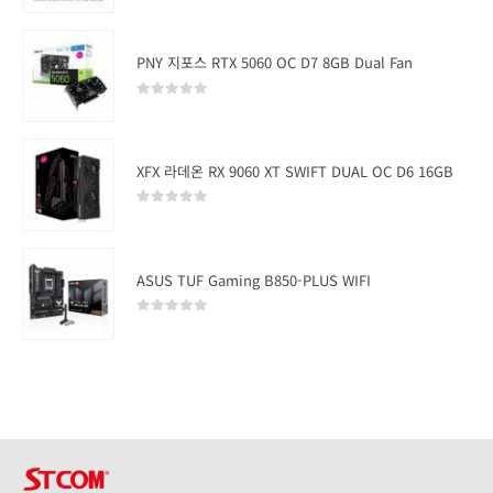
PNY 지포스 RTX 5060 OC D7 8GB Dual Fan
0
out of 5
XFX 라데온 RX 9060 XT SWIFT DUAL OC D6 16GB
0
out of 5
ASUS TUF Gaming B850-PLUS WIFI
0
out of 5