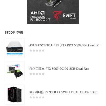
STCOM 추천!
ASUS ESC8000A-E13 (RTX PRO 5000 Blackwell x2)
0
out of 5
PNY 지포스 RTX 5060 OC D7 8GB Dual Fan
0
out of 5
XFX 라데온 RX 9060 XT SWIFT DUAL OC D6 16GB
0
out of 5