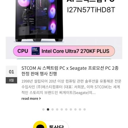
STCOM Ai 스펙트럼 PC x Seagate 프로모션 PC 2종
01
한정 판매 행사 진행
8월
1998년 설립되어 20년 이상 컴퓨팅 관련 솔루션을 유통해온 전문
수입사인 (주)에스티컴퓨터 (대표: 서희문, 이하 STCOM)는 세계
적인 스토리지 브랜드인 씨게이트(Seagate)의...
read more