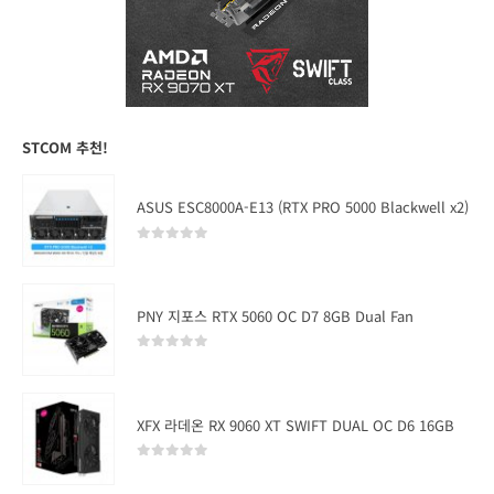
STCOM 추천!
ASUS ESC8000A-E13 (RTX PRO 5000 Blackwell x2)
0
out of 5
PNY 지포스 RTX 5060 OC D7 8GB Dual Fan
0
out of 5
XFX 라데온 RX 9060 XT SWIFT DUAL OC D6 16GB
0
out of 5