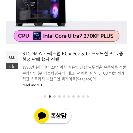
STCOM Ai 스펙트럼 PC x Seagate 프로모션 PC 2종
01
한정 판매 행사 진행
8월
1998년 설립되어 20년 이상 컴퓨팅 관련 솔루션을 유통해온 전문
수입사인 (주)에스티컴퓨터 (대표: 서희문, 이하 STCOM)는 세계
적인 스토리지 브랜드인 씨게이트(Seagate)의...
read more