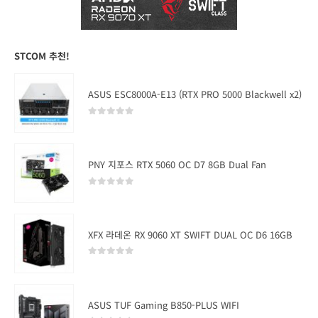
STCOM 추천!
ASUS ESC8000A-E13 (RTX PRO 5000 Blackwell x2)
0
out of 5
PNY 지포스 RTX 5060 OC D7 8GB Dual Fan
0
out of 5
XFX 라데온 RX 9060 XT SWIFT DUAL OC D6 16GB
0
out of 5
ASUS TUF Gaming B850-PLUS WIFI