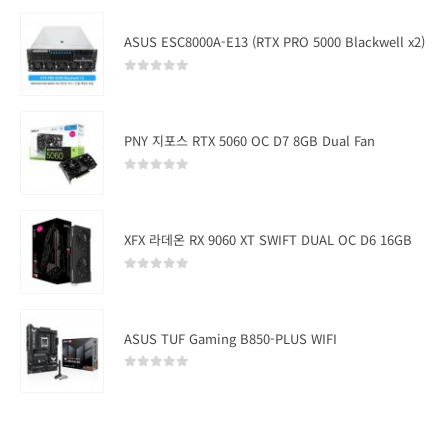
ASUS ESC8000A-E13 (RTX PRO 5000 Blackwell x2)
0
out of 5
PNY 지포스 RTX 5060 OC D7 8GB Dual Fan
0
out of 5
XFX 라데온 RX 9060 XT SWIFT DUAL OC D6 16GB
0
out of 5
ASUS TUF Gaming B850-PLUS WIFI
0
out of 5