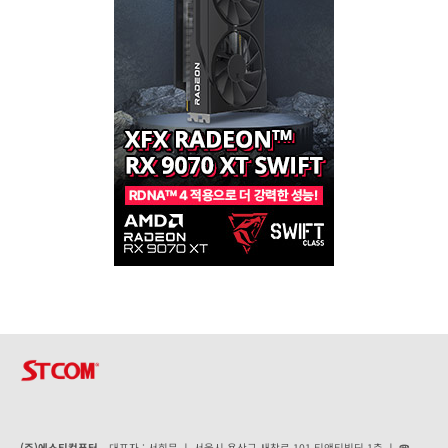
(주)에스티컴퓨터
대표자 : 서희문 ㅣ 서울시 용산구 새창로 101 티앤티빌딩 1층 ㅣ ☎