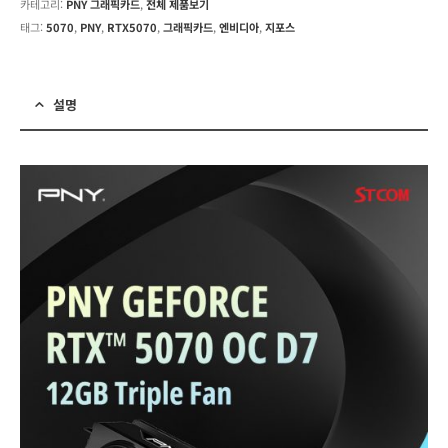
카테고리:
PNY 그래픽카드
,
전체 제품보기
태그:
5070
,
PNY
,
RTX5070
,
그래픽카드
,
엔비디아
,
지포스
설명