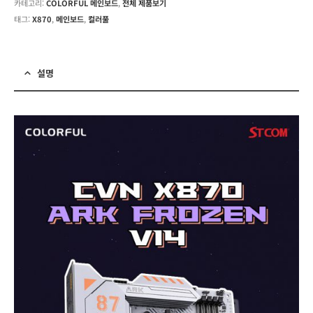
카테고리:
COLORFUL 메인보드
,
전체 제품보기
태그:
X870
,
메인보드
,
컬러풀
설명