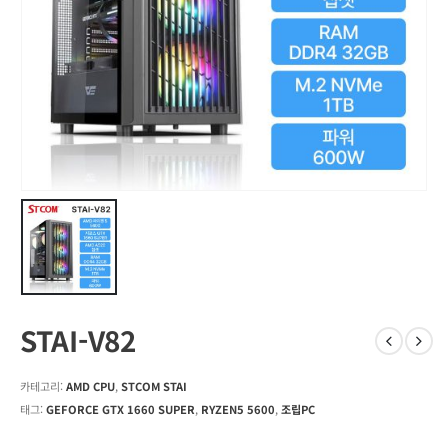
STAI-V82
카테고리:
AMD CPU
,
STCOM STAI
태그:
GEFORCE GTX 1660 SUPER
,
RYZEN5 5600
,
조립PC