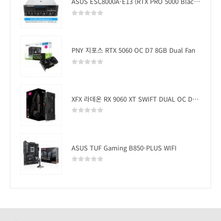
ASUS ESC8000A-E13 (RTX PRO 5000 Blackwell x2)
0
out of 5
PNY 지포스 RTX 5060 OC D7 8GB Dual Fan
0
out of 5
XFX 라데온 RX 9060 XT SWIFT DUAL OC D6 16GB
0
out of 5
ASUS TUF Gaming B850-PLUS WIFI
0
out of 5