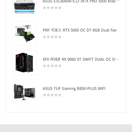
ASUS ESC8000A-E13 (RTX PRO 5000 Blackwell x2)
0
out of 5
PNY 지포스 RTX 5060 OC D7 8GB Dual Fan
0
out of 5
XFX 라데온 RX 9060 XT SWIFT DUAL OC D6 16GB
0
out of 5
ASUS TUF Gaming B850-PLUS WIFI
0
out of 5