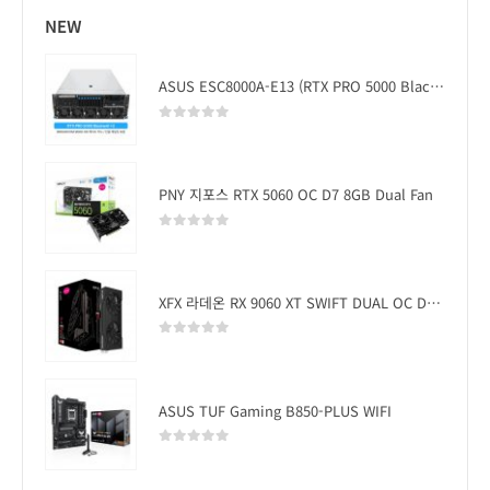
NEW
ASUS ESC8000A-E13 (RTX PRO 5000 Blackwell x2)
0
out of 5
PNY 지포스 RTX 5060 OC D7 8GB Dual Fan
0
out of 5
XFX 라데온 RX 9060 XT SWIFT DUAL OC D6 16GB
0
out of 5
ASUS TUF Gaming B850-PLUS WIFI
0
out of 5