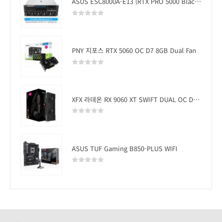
ASUS ESC8000A-E13 (RTX PRO 5000 Blackwell x2)
0
out of 5
PNY 지포스 RTX 5060 OC D7 8GB Dual Fan
0
out of 5
XFX 라데온 RX 9060 XT SWIFT DUAL OC D6 16GB
0
out of 5
ASUS TUF Gaming B850-PLUS WIFI
0
out of 5