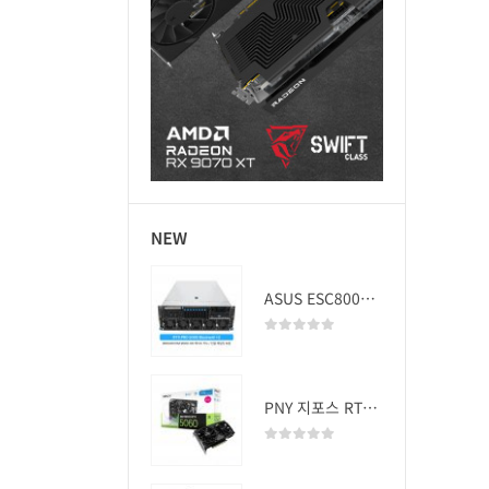
NEW
ASUS ESC8000A-E13 (RTX PRO 5000 Blackwell x2)
0
out of 5
PNY 지포스 RTX 5060 OC D7 8GB Dual Fan
0
out of 5