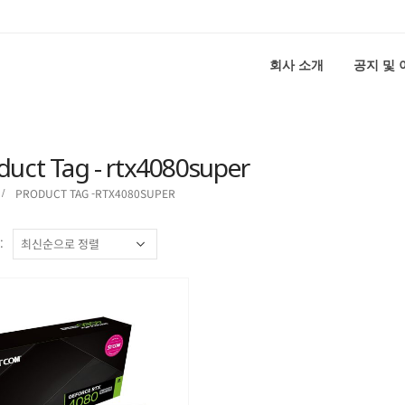
회사 소개
공지 및
duct Tag - rtx4080super
PRODUCT TAG -
RTX4080SUPER
: