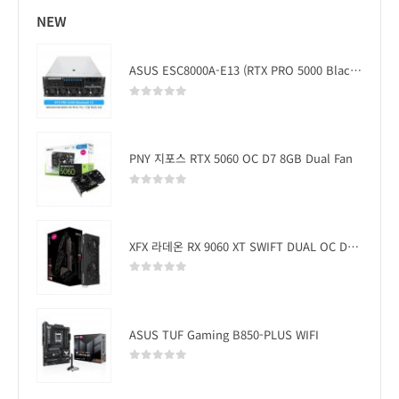
NEW
ASUS ESC8000A-E13 (RTX PRO 5000 Blackwell x2)
0
out of 5
PNY 지포스 RTX 5060 OC D7 8GB Dual Fan
0
out of 5
XFX 라데온 RX 9060 XT SWIFT DUAL OC D6 16GB
0
out of 5
ASUS TUF Gaming B850-PLUS WIFI
0
out of 5