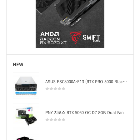
NEW
ASUS ESC8000A-E13 (RTX PRO 5000 Blackwell x2)
0
out of 5
PNY 지포스 RTX 5060 OC D7 8GB Dual Fan
0
out of 5