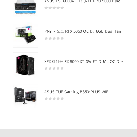
ASUS ESC8000A-E13 (RTX PRO 5000 Blackwell x2)
0
out of 5
PNY 지포스 RTX 5060 OC D7 8GB Dual Fan
0
out of 5
XFX 라데온 RX 9060 XT SWIFT DUAL OC D6 16GB
0
out of 5
ASUS TUF Gaming B850-PLUS WIFI
0
out of 5