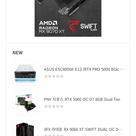
NEW
ASUS ESC8000A-E13 (RTX PRO 5000 Blackwell x2)
0
out of 5
PNY 지포스 RTX 5060 OC D7 8GB Dual Fan
0
out of 5
XFX 라데온 RX 9060 XT SWIFT DUAL OC D6 16GB