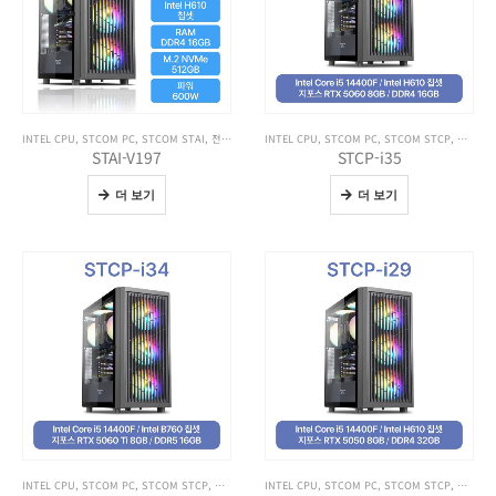
INTEL CPU
,
STCOM PC
,
STCOM STAI
,
전체 제품보기
INTEL CPU
,
STCOM PC
,
STCOM STCP
,
전체 제
STAI-V197
STCP-i35
더 보기
더 보기
INTEL CPU
,
STCOM PC
,
STCOM STCP
,
전체 제품보기
INTEL CPU
,
STCOM PC
,
STCOM STCP
,
전체 제