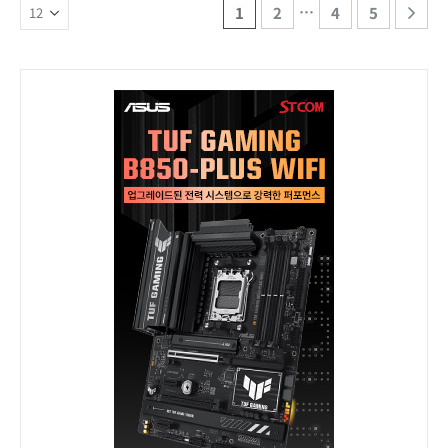
…
1
2
4
5