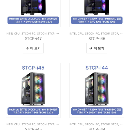
INTEL CPU
,
STCOM PC
,
STCOM STCP
,
전체 제품보기
INTEL CPU
,
STCOM PC
,
STCOM STCP
,
전체 제
STCP-i47
STCP-i46
더 보기
더 보기
INTEL CPU
,
STCOM PC
,
STCOM STCP
,
전체 제품보기
INTEL CPU
,
STCOM PC
,
STCOM STCP
,
전체 제
STCP-i45
STCP-i44