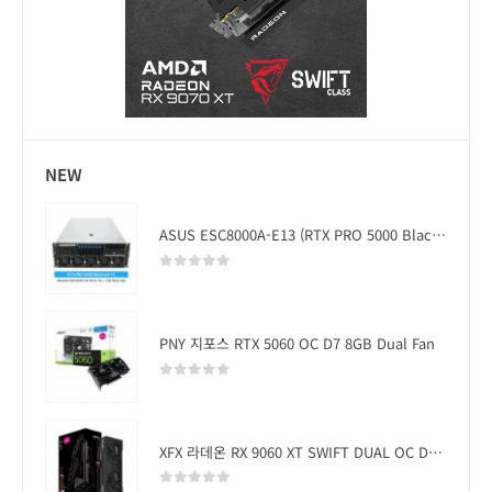
NEW
ASUS ESC8000A-E13 (RTX PRO 5000 Blackwell x2)
0
out of 5
PNY 지포스 RTX 5060 OC D7 8GB Dual Fan
0
out of 5
XFX 라데온 RX 9060 XT SWIFT DUAL OC D6 16GB