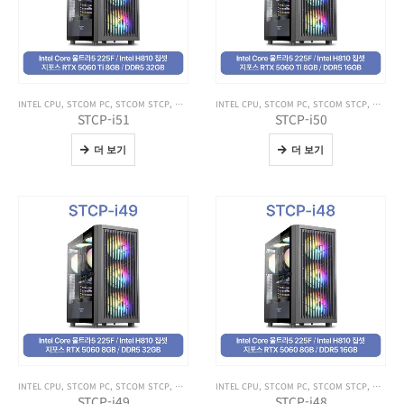
INTEL CPU
,
STCOM PC
,
STCOM STCP
,
전체 제품보기
INTEL CPU
,
STCOM PC
,
STCOM STCP
,
전체 제
STCP-i51
STCP-i50
더 보기
더 보기
INTEL CPU
,
STCOM PC
,
STCOM STCP
,
전체 제품보기
INTEL CPU
,
STCOM PC
,
STCOM STCP
,
전체 제
STCP-i49
STCP-i48