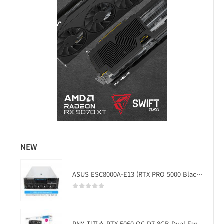
NEW
ASUS ESC8000A-E13 (RTX PRO 5000 Blackwell x2)
0
out of 5
PNY 지포스 RTX 5060 OC D7 8GB Dual Fan