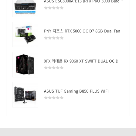
ASUS ESC8000A-E13 (RTX PRO 5000 Blackwell x2)
0
out of 5
PNY 지포스 RTX 5060 OC D7 8GB Dual Fan
0
out of 5
XFX 라데온 RX 9060 XT SWIFT DUAL OC D6 16GB
0
out of 5
ASUS TUF Gaming B850-PLUS WIFI
0
out of 5