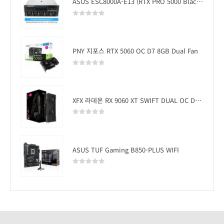
ASUS ESC8000A-E13 (RTX PRO 5000 Blackwell x2)
0
out of 5
PNY 지포스 RTX 5060 OC D7 8GB Dual Fan
0
out of 5
XFX 라데온 RX 9060 XT SWIFT DUAL OC D6 16GB
0
out of 5
ASUS TUF Gaming B850-PLUS WIFI
0
out of 5