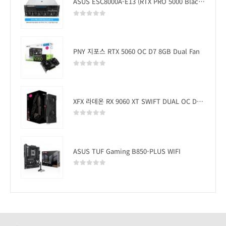
ASUS ESC8000A-E13 (RTX PRO 5000 Blackwell x2)
0
out of 5
PNY 지포스 RTX 5060 OC D7 8GB Dual Fan
0
out of 5
XFX 라데온 RX 9060 XT SWIFT DUAL OC D6 16GB
0
out of 5
ASUS TUF Gaming B850-PLUS WIFI
0
out of 5