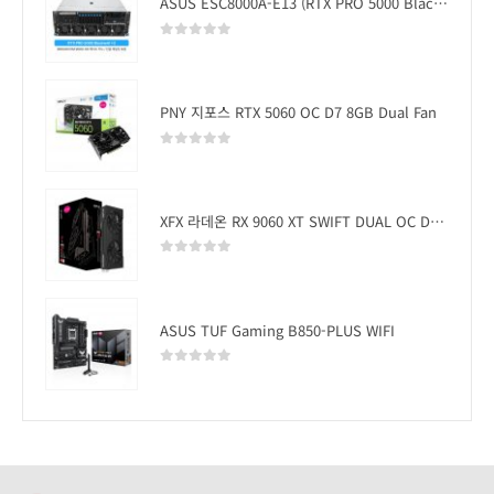
ASUS ESC8000A-E13 (RTX PRO 5000 Blackwell x2)
0
out of 5
PNY 지포스 RTX 5060 OC D7 8GB Dual Fan
0
out of 5
XFX 라데온 RX 9060 XT SWIFT DUAL OC D6 16GB
0
out of 5
ASUS TUF Gaming B850-PLUS WIFI
0
out of 5