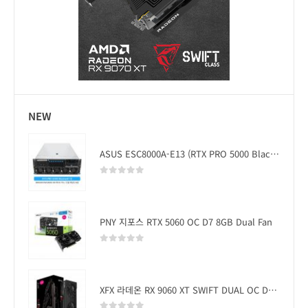
NEW
ASUS ESC8000A-E13 (RTX PRO 5000 Blackwell x2)
0
out of 5
PNY 지포스 RTX 5060 OC D7 8GB Dual Fan
0
out of 5
XFX 라데온 RX 9060 XT SWIFT DUAL OC D6 16GB