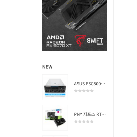
NEW
ASUS ESC8000A-E13 (RTX PRO 5000 Blackwell x2)
0
out of 5
PNY 지포스 RTX 5060 OC D7 8GB Dual Fan
0
out of 5