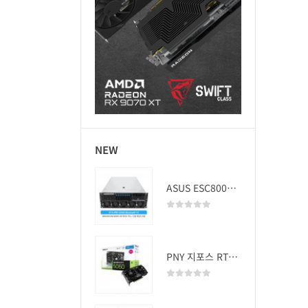
NEW
ASUS ESC8000A-E13 (RTX PRO 5000 Blackwell x2)
0
out of 5
PNY 지포스 RTX 5060 OC D7 8GB Dual Fan
0
out of 5