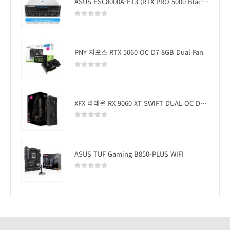
ASUS ESC8000A-E13 (RTX PRO 5000 Blackwell x2)
0
out of 5
PNY 지포스 RTX 5060 OC D7 8GB Dual Fan
0
out of 5
XFX 라데온 RX 9060 XT SWIFT DUAL OC D6 16GB
0
out of 5
ASUS TUF Gaming B850-PLUS WIFI
0
out of 5