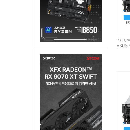
ASUS
,
G