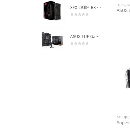
ASUS
,
G
XFX 라데온 RX 9060 XT SWIFT DUAL OC D6 16GB
0
out of 5
ASUS TUF Gaming B850-PLUS WIFI
0
out of 5
GPU 서버