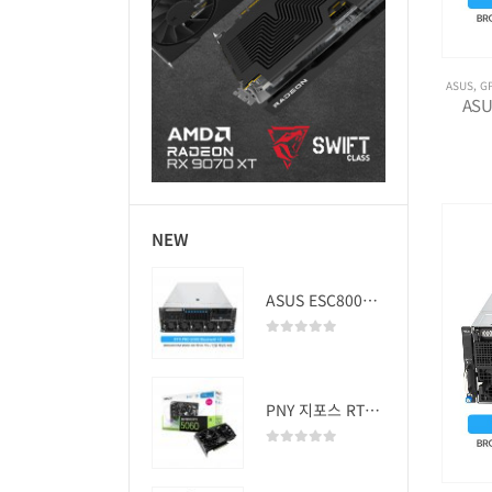
ASUS
,
G
ASU
NEW
ASUS ESC8000A-E13 (RTX PRO 5000 Blackwell x2)
0
out of 5
PNY 지포스 RTX 5060 OC D7 8GB Dual Fan
0
out of 5