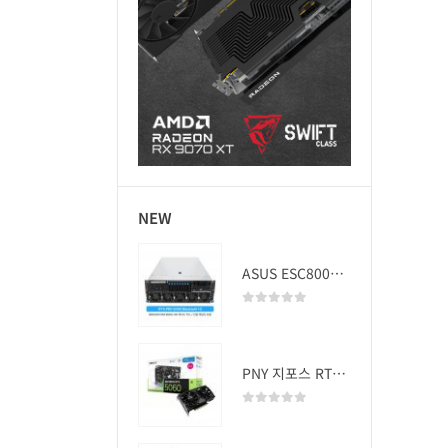
NEW
ASUS ESC8000A-E13 (RTX PRO 5000 Blackwell x2)
0
out of 5
PNY 지포스 RTX 5060 OC D7 8GB Dual Fan
0
out of 5