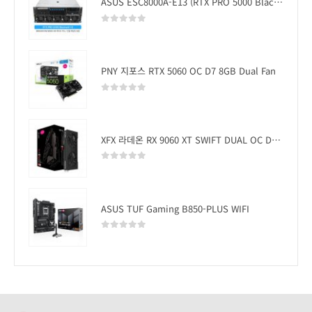
ASUS ESC8000A-E13 (RTX PRO 5000 Blackwell x2)
0
out of 5
PNY 지포스 RTX 5060 OC D7 8GB Dual Fan
0
out of 5
XFX 라데온 RX 9060 XT SWIFT DUAL OC D6 16GB
0
out of 5
ASUS TUF Gaming B850-PLUS WIFI
0
out of 5