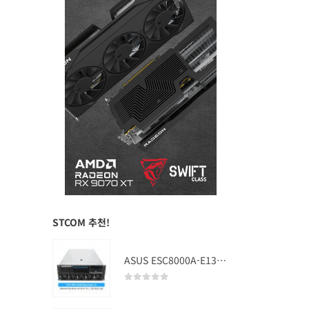
STCOM 추천!
ASUS ESC8000A-E13 (RTX PRO 5000 Blackwell x2)
0
out of 5