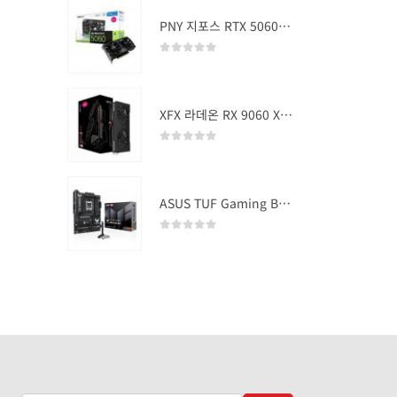
PNY 지포스 RTX 5060 OC D7 8GB Dual Fan
0
out of 5
XFX 라데온 RX 9060 XT SWIFT DUAL OC D6 16GB
0
out of 5
ASUS TUF Gaming B850-PLUS WIFI
0
out of 5