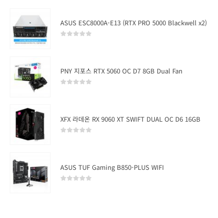
ASUS ESC8000A-E13 (RTX PRO 5000 Blackwell x2)
0
out of 5
PNY 지포스 RTX 5060 OC D7 8GB Dual Fan
0
out of 5
XFX 라데온 RX 9060 XT SWIFT DUAL OC D6 16GB
0
out of 5
ASUS TUF Gaming B850-PLUS WIFI
0
out of 5