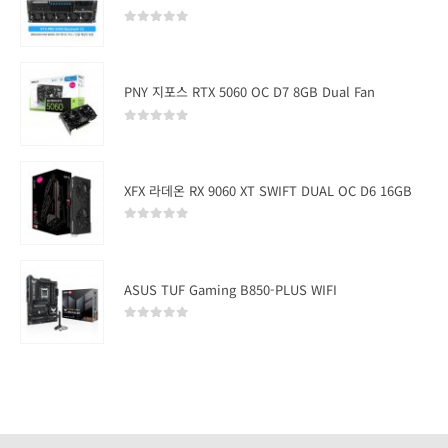
0
out of 5
PNY 지포스 RTX 5060 OC D7 8GB Dual Fan
0
out of 5
XFX 라데온 RX 9060 XT SWIFT DUAL OC D6 16GB
0
out of 5
ASUS TUF Gaming B850-PLUS WIFI
0
out of 5