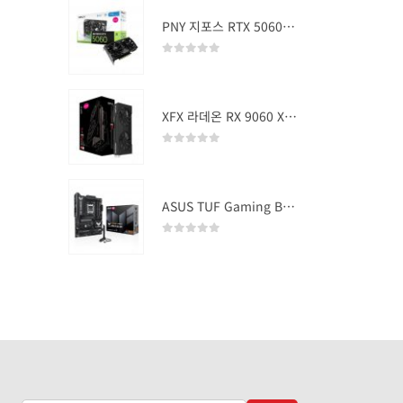
PNY 지포스 RTX 5060 OC D7 8GB Dual Fan
0
out of 5
XFX 라데온 RX 9060 XT SWIFT DUAL OC D6 16GB
0
out of 5
ASUS TUF Gaming B850-PLUS WIFI
0
out of 5