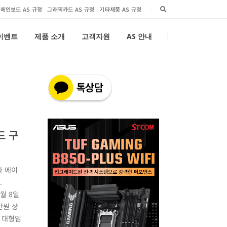
메인보드 AS 규정
그래픽카드 AS 규정
기타제품 AS 규정
 이벤트
제품 소개
고객지원
AS 안내
드 구
와 에이
다.
1월 8일
만원 상
 대형임