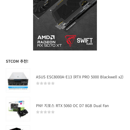
STCOM 추천!
ASUS ESC8000A-E13 (RTX PRO 5000 Blackwell x2)
0
out of 5
PNY 지포스 RTX 5060 OC D7 8GB Dual Fan
0
out of 5