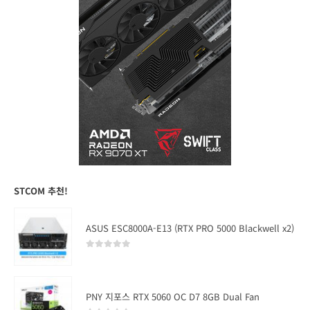
STCOM 추천!
ASUS ESC8000A-E13 (RTX PRO 5000 Blackwell x2)
0
out of 5
PNY 지포스 RTX 5060 OC D7 8GB Dual Fan