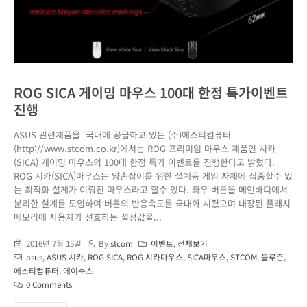
ROG SICA 게이밍 마우스 100대 한정 특가이벤트
진행
ASUS 관련제품을 국내에 공급하고 있는 (주)에스티컴퓨터
(http://www.stcom.co.kr)에서는 ROG 프리미엄 마우스 제품인 시카
(SICA) 게이밍 마우스의 100대 한정 특가 이벤트를 진행한다고 밝혔다.
ROG 시카(SICA)마우스는 양손잡이를 위한 설계등 게임 자체에 집중할수 있
는 최적화 설계가 이뤄진 마우스라고 할수 있다. 좌우 버튼을 메인바디에서
분리한 설계를 도입하여 버튼의 반응속도를 극대화 시켰으며 내장된 플래시
메모리에 사용자가 선호하는 설정값을...
2016년 7월 15일
By
stcom
이벤트
,
전체보기
asus
,
ASUS 시카
,
ROG SICA
,
ROG 시카마우스
,
SICA마우스
,
STCOM
,
블루존
,
에스티컴퓨터
,
에이수스
0 Comments