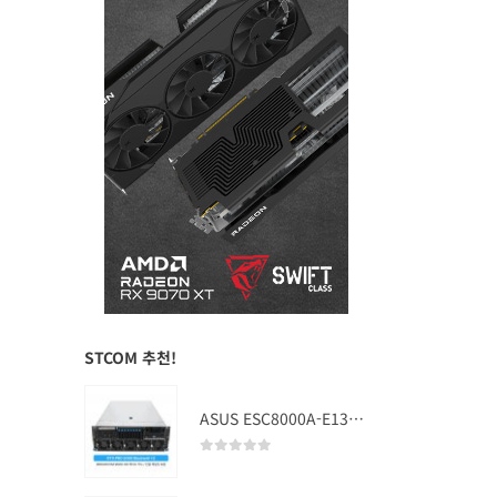
STCOM 추천!
ASUS ESC8000A-E13 (RTX PRO 5000 Blackwell x2)
0
out of 5