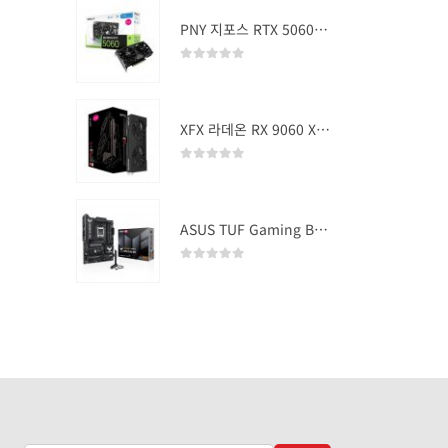
PNY 지포스 RTX 5060 OC D7 8GB Dual Fan
0
out of 5
XFX 라데온 RX 9060 XT SWIFT DUAL OC D6 16GB
0
out of 5
ASUS TUF Gaming B850-PLUS WIFI
0
out of 5