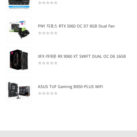
0
out of 5
PNY 지포스 RTX 5060 OC D7 8GB Dual Fan
0
out of 5
XFX 라데온 RX 9060 XT SWIFT DUAL OC D6 16GB
0
out of 5
ASUS TUF Gaming B850-PLUS WIFI
0
out of 5