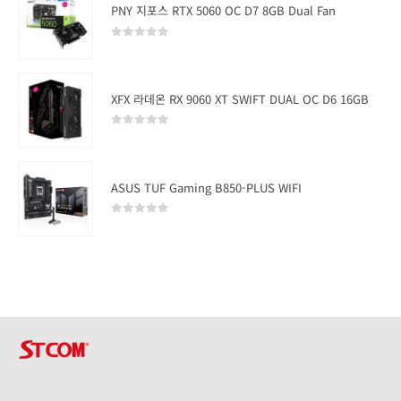
PNY 지포스 RTX 5060 OC D7 8GB Dual Fan
0
out of 5
XFX 라데온 RX 9060 XT SWIFT DUAL OC D6 16GB
0
out of 5
ASUS TUF Gaming B850-PLUS WIFI
0
out of 5