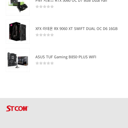
PNY 지포스 RTX 5060 OC D7 8GB Dual Fan
0
out of 5
XFX 라데온 RX 9060 XT SWIFT DUAL OC D6 16GB
0
out of 5
ASUS TUF Gaming B850-PLUS WIFI
0
out of 5