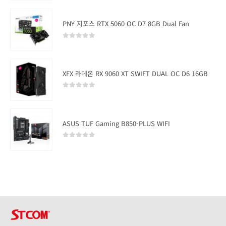
PNY 지포스 RTX 5060 OC D7 8GB Dual Fan
0
out of 5
XFX 라데온 RX 9060 XT SWIFT DUAL OC D6 16GB
0
out of 5
ASUS TUF Gaming B850-PLUS WIFI
0
out of 5