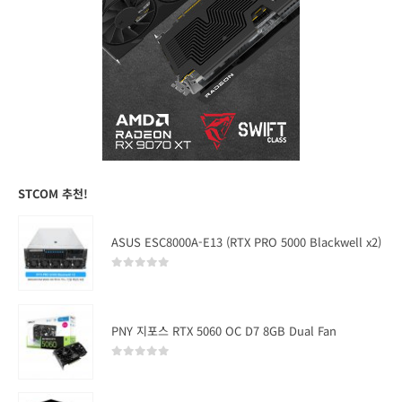
STCOM 추천!
ASUS ESC8000A-E13 (RTX PRO 5000 Blackwell x2)
0
out of 5
PNY 지포스 RTX 5060 OC D7 8GB Dual Fan
0
out of 5