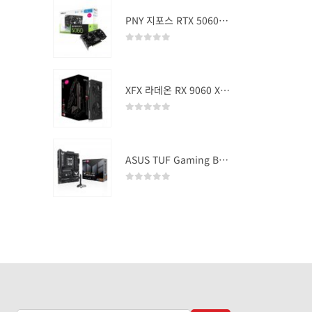
PNY 지포스 RTX 5060 OC D7 8GB Dual Fan
0
out of 5
XFX 라데온 RX 9060 XT SWIFT DUAL OC D6 16GB
0
out of 5
ASUS TUF Gaming B850-PLUS WIFI
0
out of 5