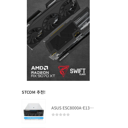
STCOM 추천!
ASUS ESC8000A-E13 (RTX PRO 5000 Blackwell x2)
0
out of 5