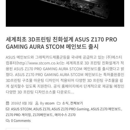
세계최초 3D프린팅 친화설계 ASUS Z170 PRO
GAMING AURA STCOM 메인보드 출시
ASUS 메인보드와 그래픽카드제품군등을 국내에 공급하고 있는 (주)에스티
컴퓨터(http://www.stcom.co.kr)는 세계최초로 3D 프린팅 친화설계가 적
용된 ASUS Z170 PRO GAMING AURA STCOM 메인보드를 출시했다고 밝
혔다. ASUS Z170 PRO GAMING AURA STCOM 메인보드는 특허출원중인
3D프린팅 구조물 마운팅 디자인이 적용되어 다양한 3D 프린팅 구조물을 쉽
게 설치할수 있도록 지원한다. 공식 홈페이지에서 단계적으로 제공될 예정인
다양한 3D 프린팅 디자인소스를 다운로드...
2016년 8월 3일
By
stcom
소식
,
전체보기
ASUS STCOM
,
ASUS Z170
,
ASUS Z170 PRO Gaming
,
ASUS Z170 메인보드
,
Z170 PRO 게이밍
,
Z170메인보드
,
에이수스 Z170
0 Comments